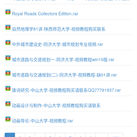
网站带网站数据,汽车视频源码@bbs.52codes.zip
Royal Roads Collectors Edition.rar
自然地理学81讲-陕西师范大学-视频教程购买联系
QQ77791937.rar
中外城市建设史-同济大学-城市规划专业视频.rar
城市道路与交道规划一-同济大学-视频教程win10版.rar
城市道路与交通规划(二)-同济大学-视频教程-缺01讲.rar
唐诗研究-中山大学-视频教程购买请联系QQ77791937.rar
动画设计与制作-中山大学-视频教程购买请联系
QQ77791937.rar
动画导论-中山大学-视频教程.rar