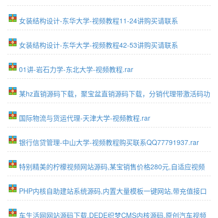
QQ77791937.rar
女装结构设计-东华大学-视频教程11-24讲购买请联系
QQ77791937.rar
女装结构设计-东华大学-视频教程42-53讲购买请联系
QQ77791937.rar
01讲-岩石力学-东北大学-视频教程.rar
某hz直销源码下载，聚宝盆直销源码下载，分销代理带激活码功
能 后台带短信接口@bbs.52codes.rar
国际物流与货运代理-天津大学-视频教程.rar
银行信贷管理-中山大学-视频教程购买联系QQ77791937.rar
特别精美的柠檬视频网站源码,某宝销售价格280元,自适应视频
网站源码,支持FFMPEG+APP源码@bbs.52codes.zip
PHP内核自助建站系统源码,内置大量模板一键网站,带充值接口
+卡密生成+代理系统,小白适用@bbs.52codes.zip
车生活网网站源码下载,DEDE织梦CMS内核源码,原创汽车视频