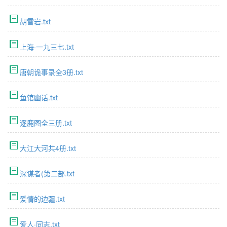
胡雪岩.txt
上海·一九三七.txt
唐朝诡事录全3册.txt
鱼馆幽话.txt
逐鹿图全三册.txt
大江大河共4册.txt
深谋者(第二部.txt
爱情的边疆.txt
爱人·同志.txt