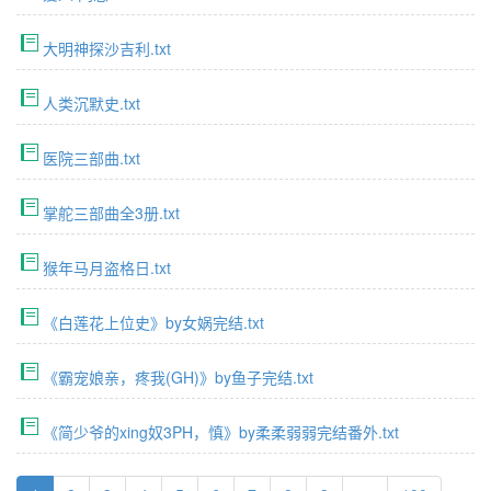
大明神探沙吉利.txt
人类沉默史.txt
医院三部曲.txt
掌舵三部曲全3册.txt
猴年马月盗格日.txt
《白莲花上位史》by女娲完结.txt
《霸宠娘亲，疼我(GH)》by鱼子完结.txt
《简少爷的xing奴3PH，慎》by柔柔弱弱完结番外.txt