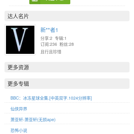
达人名片
新**者1
分享:2 专辑:1
订阅:236 粉丝:28
且行且珍惜
更多资源
更多专辑
BBC：冰冻星球全集.[中英双字.1024分辨率]
仙侠异界
萧亚轩-萧亚轩(无损ape)
恐怖小说